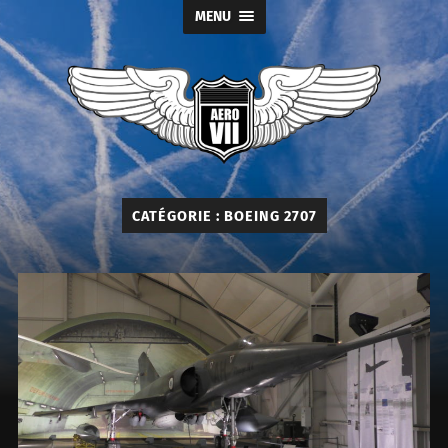
MENU
Aéro
Seven
CATÉGORIE :
BOEING 2707