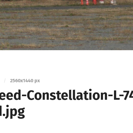
0
/
2560
x
1440 px
eed-Constellation-L-7
.jpg