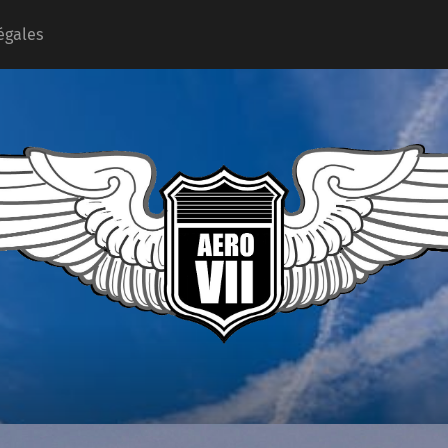
égales
Aéro
Seven