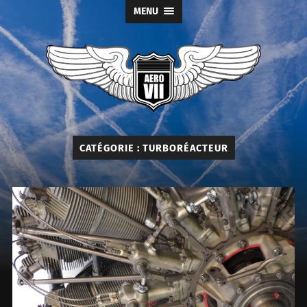
MENU
Aéro
Seven
CATÉGORIE :
TURBORÉACTEUR