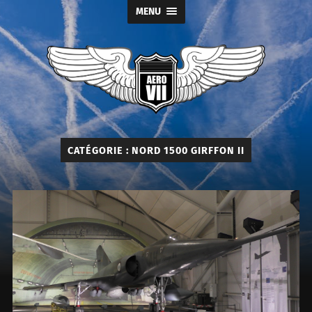
MENU
Aéro
Seven
CATÉGORIE :
NORD 1500 GIRFFON II